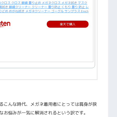
クロス クロス 眼鏡 曇り止め メガネクロス メガネ拭き マスク
鏡拭き 眼鏡クリーナー クリーナー 曇り防止 くもり 曇り 防止 レ
りどめ めがね拭き メガネクリーナー ゴーグル サングラス Enich
楽天で購入
るこんな時代、メガネ着用者にとっては肩身が狭
なお悩みが一気に解消されるという訳です。