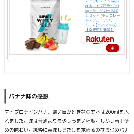
マイプロテイン Impa
ctホエイプロテイン1
kg＋シェイカーお試
しセット (チョコレー
ト・フルーツフレー
バー)【Myprotein】
【楽天海外通販】
楽
天
で
購
入
バナナ味の感想
マイプロテインバナナ濃い目が好きなので水は200mlを入
れました。味は普通よりも少しうまい程度。しかし若干薄
めの味わい。純粋に美味しさだけを求めるのなら他のバナ