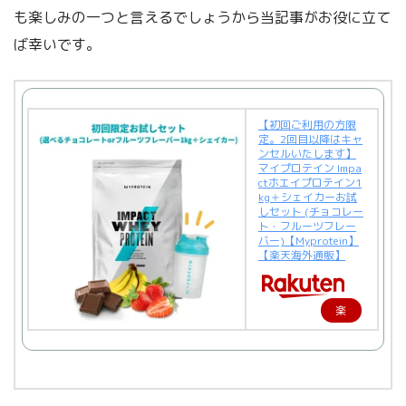
も楽しみの一つと言えるでしょうから当記事がお役に立て
ば幸いです。
【初回ご利用の方限
定。2回目以降はキャ
ンセルいたします】
マイプロテイン Impa
ctホエイプロテイン1
kg＋シェイカーお試
しセット (チョコレー
ト・フルーツフレー
バー)【Myprotein】
【楽天海外通販】
楽
天
で
購