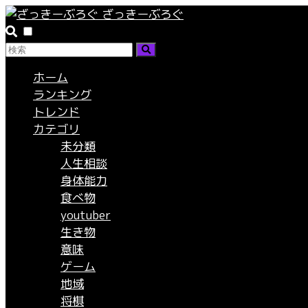
ざっきーぶろぐ
ホーム
ランキング
トレンド
カテゴリ
未分類
人生相談
身体能力
食べ物
youtuber
生き物
意味
ゲーム
地域
将棋