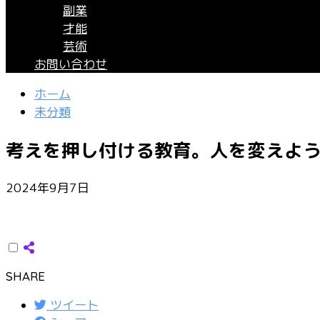
副業
才能
芸術
お問い合わせ
ホーム
未分類
考えを押し付ける教育。人を変えよ
2024年9月7日
SHARE
ツイート