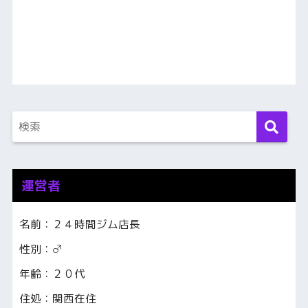
運営者
名前：２４時間ジム店長
性別：♂
年齢：２０代
住処：関西在住